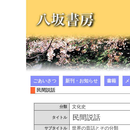
ごあいさつ
新刊・お知らせ
書籍
メ
民間説話
文化史
分類
民間説話
タイトル
世界の昔話とその分類
サブタイトル