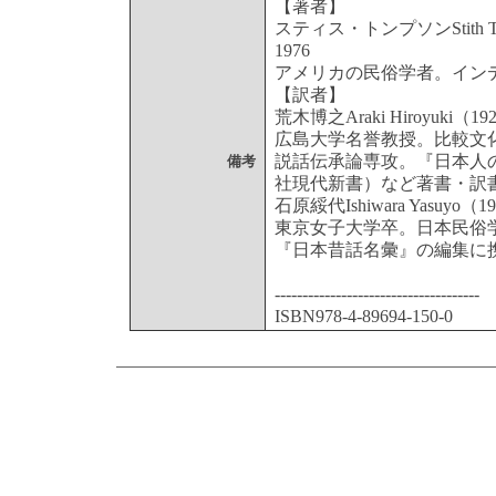
【著者】
スティス・トンプソンStith Tho
1976
アメリカの民俗学者。イン
【訳者】
荒木博之Araki Hiroyuki（192
広島大学名誉教授。比較文
説話伝承論専攻。『日本人
備考
社現代新書）など著書・訳
石原綏代Ishiwara Yasuyo（19
東京女子大学卒。日本民俗
『日本昔話名彙』の編集に
-------------------------------------
ISBN978-4-89694-150-0