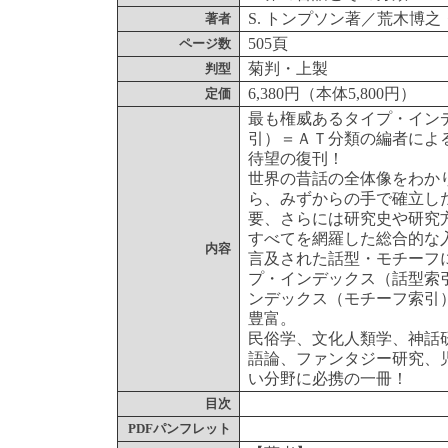
S. トンプソン著／荒木博
著者
505頁
ページ数
菊判・上製
判型
6,380円（本体5,800円）
定価
最も権威あるタイプ・イン
引）＝ＡＴ分類の編者によ
待望の復刊！
世界の昔話の全体像をわか
ら、みずからの手で確立し
要、さらには研究史や研究
すべてを網羅した総合的な
内容
言及された話型・モチーフ
プ・インデックス（話型索
ンデックス（モチーフ索引
豊富。
民俗学、文化人類学、神話
語論、ファンタジー研究、
い分野に必携の一冊！
目次
PDFパンフレット